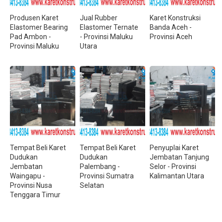
Produsen Karet
Jual Rubber
Karet Konstruksi
Elastomer Bearing
Elastomer Ternate
Banda Aceh -
Pad Ambon -
- Provinsi Maluku
Provinsi Aceh
Provinsi Maluku
Utara
Tempat Beli Karet
Tempat Beli Karet
Penyuplai Karet
Dudukan
Dudukan
Jembatan Tanjung
Jembatan
Palembang -
Selor - Provinsi
Waingapu -
Provinsi Sumatra
Kalimantan Utara
Provinsi Nusa
Selatan
Tenggara Timur