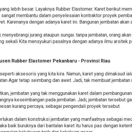
t yang lebih besar. Layaknya Rubber Elastomer. Karet berikut mem
t sangat membantu dalam penyelesaian kontraktor proyek pemba
wet. Karenanya dengan adanya karet ini. Bangunan jembatan akan 
 menyebrangi jurang ataupun sungai. tanpa jembatan, orang akan 
ting sekali Kita mensyukuri pasalnya dengan adanya ilmu arsite
usen Rubber Elastomer Pekanbaru - Provinsi Riau
 seperti aksesoris yang kita kira. Namun, karet yang dimaksud ia
an Agar tetap seimbang dan awet. Jadi, tak membuat jembatan 
apatkan, jembatan yang tak menggunakan karet dalam pembanguna
urangnya keseimbangan pada jembatan. Jadi, jembatan tersebut
esan kurang percaya, sebagai pengendali proyek tersebut.
erlukan dalam konstruksi jembatan yang manfaatnya sebagai med
ka baik buruknya dari bantalan karet itu harus pas dengan ketentu