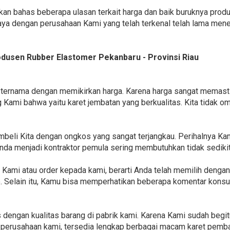
akan bahas beberapa ulasan terkait harga dan baik buruknya prod
a dengan perusahaan Kami yang telah terkenal telah lama meneku
usen Rubber Elastomer Pekanbaru - Provinsi Riau
ang ternama dengan memikirkan harga. Karena harga sangat mema
g Kami bahwa yaitu karet jembatan yang berkualitas. Kita tidak 
beli Kita dengan ongkos yang sangat terjangkau. Perihalnya Ka
da menjadi kontraktor pemula sering membutuhkan tidak sedikit
 Kami atau order kepada kami, berarti Anda telah memilih denga
lab. Selain itu, Kamu bisa memperhatikan beberapa komentar ko
 dengan kualitas barang di pabrik kami. Karena Kami sudah begit
i perusahaan kami, tersedia lengkap berbagai macam karet pemban