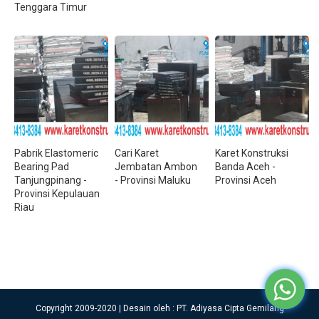
Tenggara Timur
Pabrik Elastomeric
Cari Karet
Karet Konstruksi
Bearing Pad
Jembatan Ambon
Banda Aceh -
Tanjungpinang -
- Provinsi Maluku
Provinsi Aceh
Provinsi Kepulauan
Riau
Copyright 2009-2020 | Desain oleh : PT. Adiyasa Cipta Gemilang