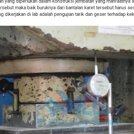
n yang diperlukan dalam konstruksi jembatan yang manfaatnya 
ersebut maka baik buruknya dari bantalan karet tersebut harus s
ng dikerjakan di lab adalah pengujian tarik dan geser terhadap ke