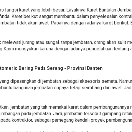
 fungsi karet yang lebih besar. Layaknya Karet Bantalan Jembat
Anda. Karet berikut sangat membantu dalam penyelesaian kontr
 jembatan tidak akan awet. Pasalnya dengan adanya karet berikut
 melewati jurang atau sungai. tanpa jembatan, orang akan sulit 
ting Kami mensyukuri karena dengan adanya pengetahuan tentang
stomeric Bering Pads Serang - Provinsi Banten
t yang dipasangkan di jembatan sebagai aksesoris semata. Namun
bantu bangunan jembatan supaya tetap seimbang dan awet. Jadi
apatkan, jembatan yang tak memakai karet dalam pembangunannya 
seimbangan pada jembatan. Jadi, jembatan tersebut gampang ret
epada kontraktor, sebagai pemegang kendali proyek pembanguna