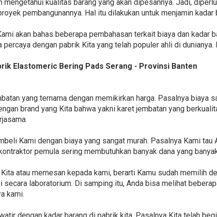
 mengetahui kualitas barang yang akan dipesannya. Jadi, diper
royek pembangunannya. Hal itu dilakukan untuk menjamin kadar
a Kami akan bahas beberapa pembahasan terkait biaya dan kadar b
percaya dengan pabrik Kita yang telah populer ahli di dunianya.
ik Elastomeric Bering Pads Serang - Provinsi Banten
mbatan yang ternama dengan memikirkan harga. Pasalnya biaya 
engan brand yang Kita bahwa yakni karet jembatan yang berkualitas
erjasama.
beli Kami dengan biaya yang sangat murah. Pasalnya Kami tau 
 kontraktor pemula sering membutuhkan banyak dana yang banyak
 Kita atau memesan kepada kami, berarti Kamu sudah memilih d
ji secara laboratorium. Di samping itu, Anda bisa melihat bebera
a kami.
atir dengan kadar barang di pabrik kita. Pasalnya Kita telah begi