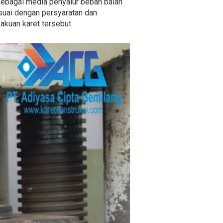
sebagai media penyalur beban baian
esuai dengan persyaratan dan
kakuan karet tersebut.