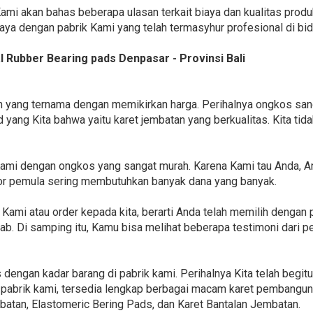
 Kami akan bahas beberapa ulasan terkait biaya dan kualitas produ
a dengan pabrik Kami yang telah termasyhur profesional di bida
Rubber Bearing pads Denpasar - Provinsi Bali
an yang ternama dengan memikirkan harga. Perihalnya ongkos s
d yang Kita bahwa yaitu karet jembatan yang berkualitas. Kita ti
mi dengan ongkos yang sangat murah. Karena Kami tau Anda, 
tor pemula sering membutuhkan banyak dana yang banyak.
Kami atau order kepada kita, berarti Anda telah memilih denga
di lab. Di samping itu, Kamu bisa melihat beberapa testimoni dari
dengan kadar barang di pabrik kami. Perihalnya Kita telah begitu
 pabrik kami, tersedia lengkap berbagai macam karet pembangunan
batan, Elastomeric Bering Pads, dan Karet Bantalan Jembatan.