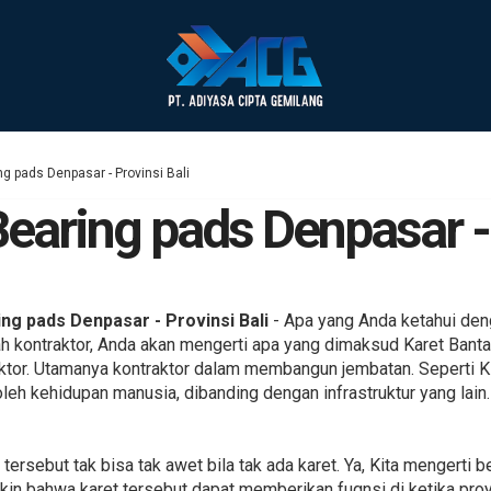
g pads Denpasar - Provinsi Bali
earing pads Denpasar - 
ng pads Denpasar - Provinsi Bali
- Apa yang Anda ketahui den
h kontraktor, Anda akan mengerti apa yang dimaksud Karet Banta
traktor. Utamanya kontraktor dalam membangun jembatan. Seperti 
 oleh kehidupan manusia, dibanding dengan infrastruktur yang lain
rsebut tak bisa tak awet bila tak ada karet. Ya, Kita mengerti b
akin bahwa karet tersebut dapat memberikan fugnsi di ketika pro