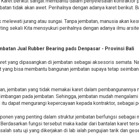
 Karet berikut sangat membantu dalam penyelesaian kontraktor
mbatan tidak akan awet. Perihalnya dengan adanya karet berikut.
 melewati jurang atau sungai. Tanpa jembatan, manusia akan kes
enting sekali Kita mensyukuri perihalnya dengan adanya ilmu ars
mbatan Jual Rubber Bearing pads Denpasar - Provinsi Bali
aret yang dipasangkan di jembatan sebagai aksesoris semata. N
t yang bisa membantu bangunan jembatan supaya tetap seimbang
kan, jembatan yang tidak memakai karet dalam pembangunannya m
seimbangan pada jembatan. Sehingga, jembatan mudah mengalami 
l itu dapat mengurangi kepercayaan kepada kontraktor, sebagai p
ponen yang penting dalam struktur jembatan berfungsi sebagai 
Berdasarkan fungsi tersebut maka kadar dari bantalan karet ter
alah satu uji yang dikerjakan di lab ialah pengujian tarik dan ge