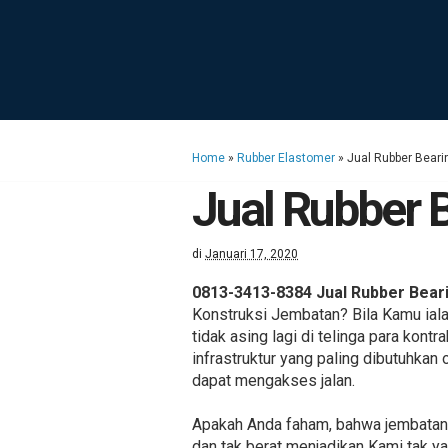
Home
»
Rubber Elastomer
»
Jual Rubber Bearin
Jual Rubber B
di
Januari 17, 2020
0813-3413-8384 Jual Rubber Beari
Konstruksi Jembatan? Bila Kamu iala
tidak asing lagi di telinga para kon
infrastruktur yang paling dibutuhkan
dapat mengakses jalan.
Apakah Anda faham, bahwa jembatan te
dan tak berat menjadikan Kami tak y