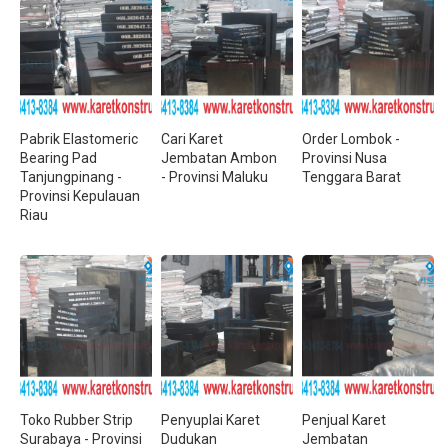
Pabrik Elastomeric
Cari Karet
Order Lombok -
Bearing Pad
Jembatan Ambon
Provinsi Nusa
Tanjungpinang -
- Provinsi Maluku
Tenggara Barat
Provinsi Kepulauan
Riau
Toko Rubber Strip
Penyuplai Karet
Penjual Karet
Surabaya - Provinsi
Dudukan
Jembatan