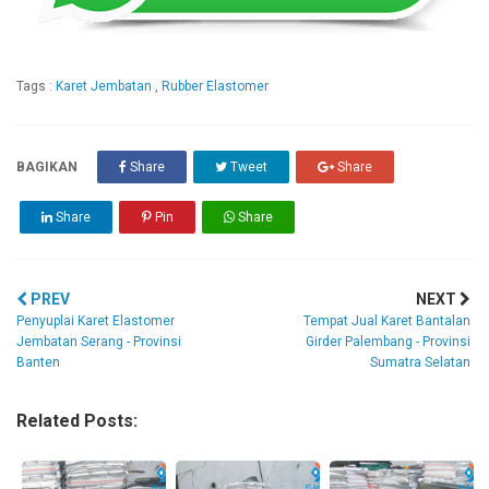
Tags :
Karet Jembatan
,
Rubber Elastomer
BAGIKAN
Share
Tweet
Share
Share
Pin
Share
PREV
NEXT
Penyuplai Karet Elastomer
Tempat Jual Karet Bantalan
Jembatan Serang - Provinsi
Girder Palembang - Provinsi
Banten
Sumatra Selatan
Related Posts: