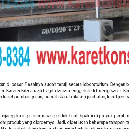
kan di pasar. Pasalnya sudah teruji secara laboratorium. Dengan b
a. Karena Kita sudah begitu lama menggeluti di bidang karet. Khu
is karet pembangunan, seperti karet dilatasi jembatan, karet jem
panjang jika ingin memesan produk buat dipakai di proyek pemban
r produk yang diordernya. Jadi, diperlukan beberapa tahapan-
al tersebut, dilakukan buat menjaga baik buruknya bangunan ya