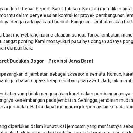
 yang lebih besar. Seperti Karet Tatakan. Karet ini memiliki manf
mbantu dalam penyelesaian kontraktor proyek pembangunan jemba
alnya dengan adanya karet berikut. Bangunan Jembatan akan bert
 buat menyebrangi jurang ataupun sungai. Tanpa jembatan, manu
u, sangat penting Kami mensyukuri pasalnya dengan adanya peng
an dengan baik.
Karet Dudukan Bogor - Provinsi Jawa Barat
dipasangkan di jembatan sebagai aksesoris semata. Namun, kare
ntu jembatan supaya tetap seimbang dan awet. Jadi, tak memb
, jembatan yang tidak menggunakan karet dalam pembangunannya
urangnya keseimbangan pada jembatan. Sehingga, jembatan muda
knya jembatan. Hal itu dapat mengurangi kepercayaan kepada kon
ang diperlukan dalam konstruksi jembatan yang manfaatnya seba
t maka baik buruknya dari bantalan karet itu harus pas dengan k