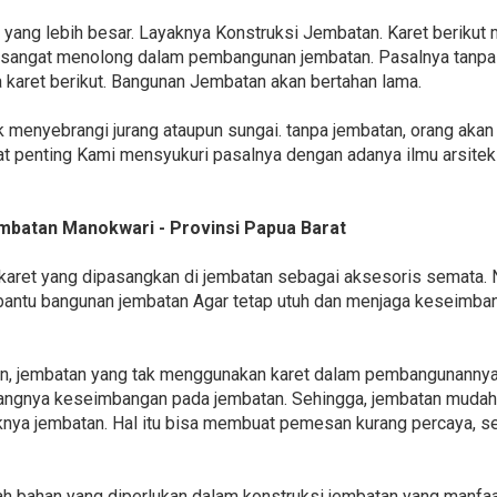
t yang lebih besar. Layaknya Konstruksi Jembatan. Karet beriku
 sangat menolong dalam pembangunan jembatan. Pasalnya tanpa k
 karet berikut. Bangunan Jembatan akan bertahan lama.
 menyebrangi jurang ataupun sungai. tanpa jembatan, orang akan 
gat penting Kami mensyukuri pasalnya dengan adanya ilmu arsit
mbatan Manokwari - Provinsi Papua Barat
aret yang dipasangkan di jembatan sebagai aksesoris semata. Nam
ntu bangunan jembatan Agar tetap utuh dan menjaga keseimban
kan, jembatan yang tak menggunakan karet dalam pembangunannya
urangnya keseimbangan pada jembatan. Sehingga, jembatan muda
aknya jembatan. Hal itu bisa membuat pemesan kurang percaya, 
ah bahan yang diperlukan dalam konstruksi jembatan yang manfa