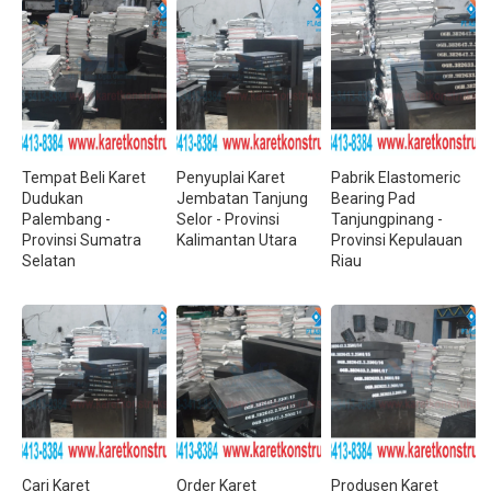
Tempat Beli Karet
Penyuplai Karet
Pabrik Elastomeric
Dudukan
Jembatan Tanjung
Bearing Pad
Palembang -
Selor - Provinsi
Tanjungpinang -
Provinsi Sumatra
Kalimantan Utara
Provinsi Kepulauan
Selatan
Riau
Cari Karet
Order Karet
Produsen Karet